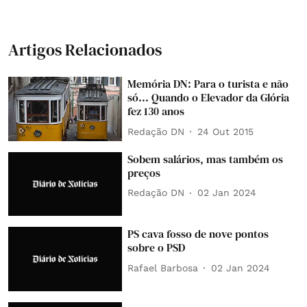
Artigos Relacionados
Memória DN: Para o turista e não
só... Quando o Elevador da Glória
fez 130 anos
Redação DN
24 Out 2015
Sobem salários, mas também os
preços
Redação DN
02 Jan 2024
PS cava fosso de nove pontos
sobre o PSD
Rafael Barbosa
02 Jan 2024