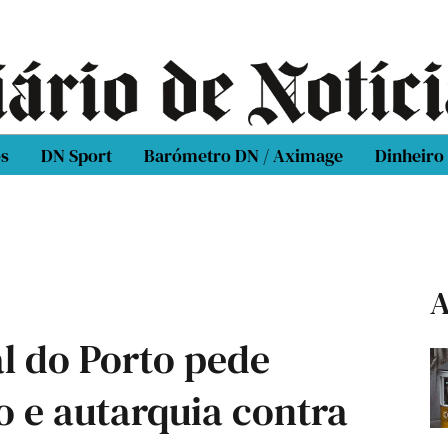
os
DN Sport
Barómetro DN / Aximage
Dinheiro
A
l do Porto pede
o e autarquia contra