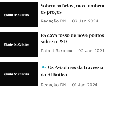
Sobem salários, mas também
os preços
Redação DN
02 Jan 2024
PS cava fosso de nove pontos
sobre o PSD
Rafael Barbosa
02 Jan 2024
Os Aviadores da travessia
do Atlântico
Redação DN
01 Jan 2024