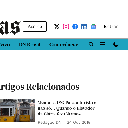
Assine
Entrar
 Vivo
DN Brasil
Conferências
DN LAB
Class
rtigos Relacionados
Memória DN: Para o turista e
não só... Quando o Elevador
da Glória fez 130 anos
Redação DN
24 Out 2015