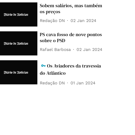
Sobem salários, mas também
os preços
Redação DN
02 Jan 2024
PS cava fosso de nove pontos
sobre o PSD
Rafael Barbosa
02 Jan 2024
Os Aviadores da travessia
do Atlântico
Redação DN
01 Jan 2024