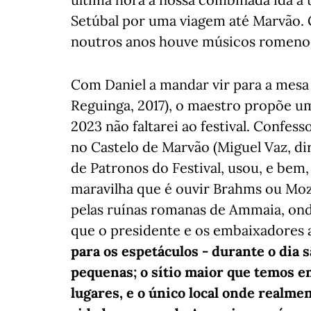
Setúbal por uma viagem até Marvão. G
noutros anos houve músicos romenos a
Com Daniel a mandar vir para a mesa 
Reguinga, 2017), o maestro propõe u
2023 não faltarei ao festival. Confes
no Castelo de Marvão (Miguel Vaz, di
de Patronos do Festival, usou, e bem
maravilha que é ouvir Brahms ou Moza
pelas ruínas romanas de Ammaia, ond
que o presidente e os embaixadores a
para os espetáculos - durante o dia 
pequenas; o sítio maior que temos e
lugares, e o único local onde realm