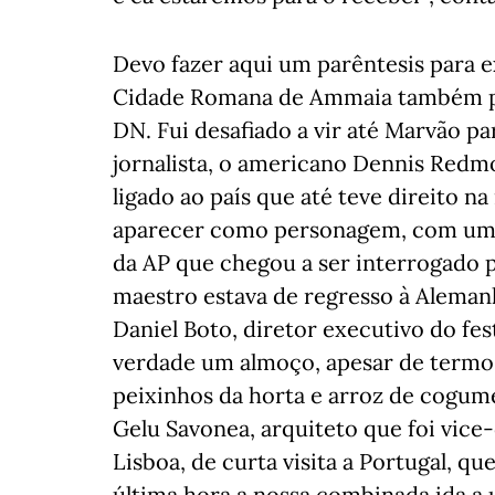
Devo fazer aqui um parêntesis para ex
Cidade Romana de Ammaia também po
DN. Fui desafiado a vir até Marvão pa
jornalista, o americano Dennis Redmo
ligado ao país que até teve direito n
aparecer como personagem, com um j
da AP que chegou a ser interrogado p
maestro estava de regresso à Aleman
Daniel Boto, diretor executivo do fe
verdade um almoço, apesar de termos
peixinhos da horta e arroz de cogu
Gelu Savonea, arquiteto que foi vice
Lisboa, de curta visita a Portugal, q
última hora a nossa combinada ida a