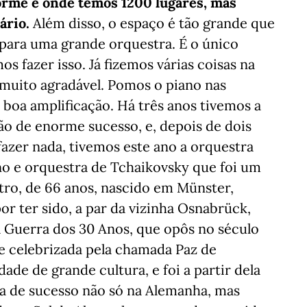
rme e onde temos 1200 lugares, mas
ário.
Além disso, o espaço é tão grande que
para uma grande orquestra. É o único
s fazer isso. Já fizemos várias coisas na
uito agradável. Pomos o piano nas
boa amplificação. Há três anos tivemos a
o de enorme sucesso, e, depois de dois
azer nada, tivemos este ano a orquestra
no e orquestra de Tchaikovsky que foi um
tro, de 66 anos, nascido em Münster,
r ter sido, a par da vizinha Osnabrück,
à Guerra dos 30 Anos, que opôs no século
de celebrizada pela chamada Paz de
de de grande cultura, e foi a partir dela
a de sucesso não só na Alemanha, mas