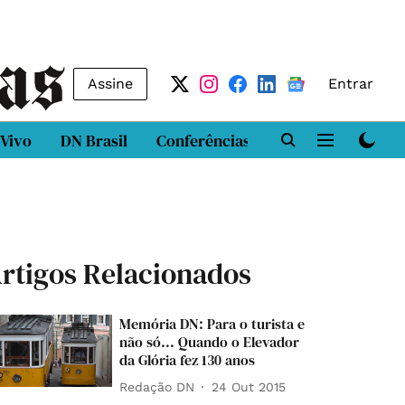
Assine
Entrar
 Vivo
DN Brasil
Conferências
DN LAB
Class
rtigos Relacionados
Memória DN: Para o turista e
não só... Quando o Elevador
da Glória fez 130 anos
Redação DN
24 Out 2015