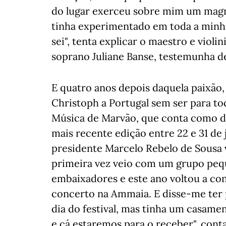
do lugar exerceu sobre mim um magn
tinha experimentado em toda a minha 
sei", tenta explicar o maestro e violin
soprano Juliane Banse, testemunha de
E quatro anos depois daquela paixão, 
Christoph a Portugal sem ser para toc
Música de Marvão, que conta como dir
mais recente edição entre 22 e 31 de ju
presidente Marcelo Rebelo de Sousa v
primeira vez veio com um grupo peq
embaixadores e este ano voltou a co
concerto na Ammaia. E disse-me ter 
dia do festival, mas tinha um casamen
e cá estaremos para o receber", cont