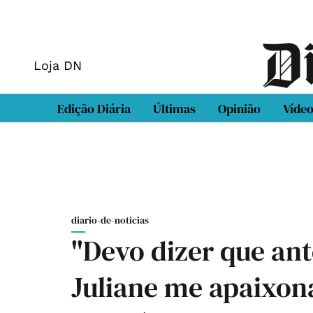
Loja DN
Edição Diária
Últimas
Opinião
Víde
diario-de-noticias
"Devo dizer que ant
Juliane me apaixo