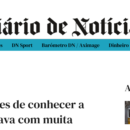
os
DN Sport
Barómetro DN / Aximage
Dinheiro
A
es de conhecer a
nava com muita