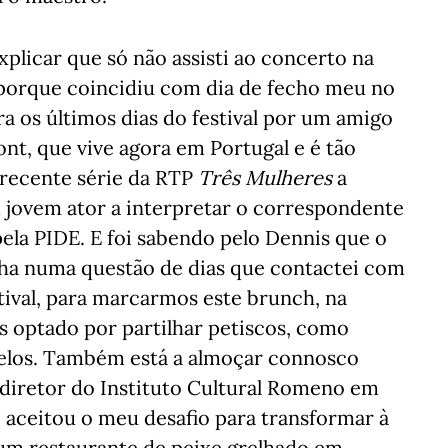
plicar que só não assisti ao concerto na
rque coincidiu com dia de fecho meu no
ra os últimos dias do festival por um amigo
nt, que vive agora em Portugal e é tão
a recente série da RTP
Três Mulheres
a
ovem ator a interpretar o correspondente
ela PIDE. E foi sabendo pelo Dennis que o
ha numa questão de dias que contactei com
stival, para marcarmos este brunch, na
 optado por partilhar petiscos, como
melos. Também está a almoçar connosco
-diretor do Instituto Cultural Romeno em
ue aceitou o meu desafio para transformar à
 um restaurante de peixe grelhado em