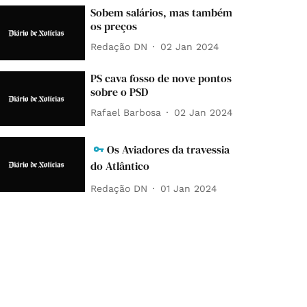
Sobem salários, mas também
os preços
Redação DN
02 Jan 2024
PS cava fosso de nove pontos
sobre o PSD
Rafael Barbosa
02 Jan 2024
Os Aviadores da travessia
do Atlântico
Redação DN
01 Jan 2024