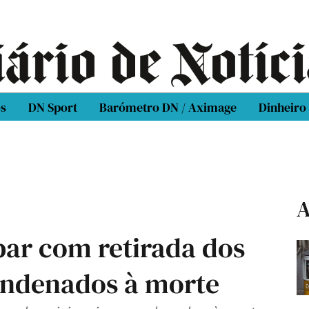
os
DN Sport
Barómetro DN / Aximage
Dinheiro
A
ar com retirada dos
ondenados à morte