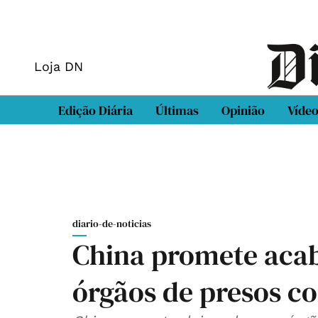
Loja DN
Edição Diária
Últimas
Opinião
Víde
diario-de-noticias
China promete acab
órgãos de presos c