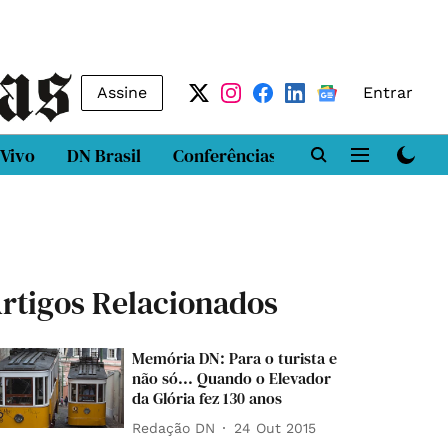
Assine
Entrar
 Vivo
DN Brasil
Conferências
DN LAB
Class
rtigos Relacionados
Memória DN: Para o turista e
não só... Quando o Elevador
da Glória fez 130 anos
Redação DN
24 Out 2015