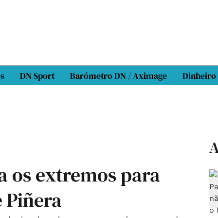
os
DN Sport
Barómetro DN / Aximage
Dinheiro
A
a os extremos para
e Piñera