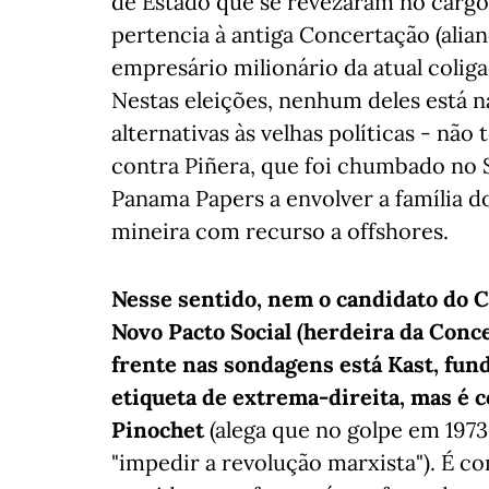
de Estado que se revezaram no cargo: 
pertencia à antiga Concertação (alian
empresário milionário da atual coliga
Nestas eleições, nenhum deles está n
alternativas às velhas políticas - n
contra Piñera, que foi chumbado no 
Panama Papers a envolver a família 
mineira com recurso a offshores.
Nesse sentido, nem o candidato do C
Novo Pacto Social (herdeira da Concer
frente nas sondagens está Kast, fund
etiqueta de extrema-direita, mas é 
Pinochet
(alega que no golpe em 1973
"impedir a revolução marxista"). É c