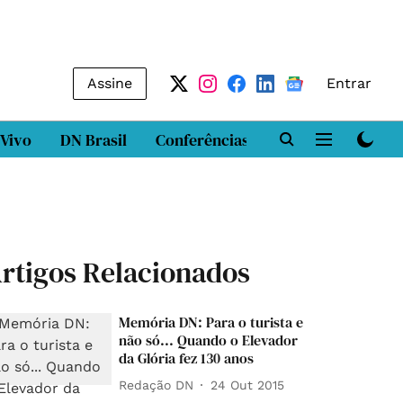
Assine
Entrar
 Vivo
DN Brasil
Conferências
DN LAB
Class
rtigos Relacionados
Memória DN: Para o turista e
não só... Quando o Elevador
da Glória fez 130 anos
Redação DN
24 Out 2015