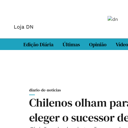
Loja DN
Edição Diária
Últimas
Opinião
Víde
diario-de-noticias
Chilenos olham par
eleger o sucessor d