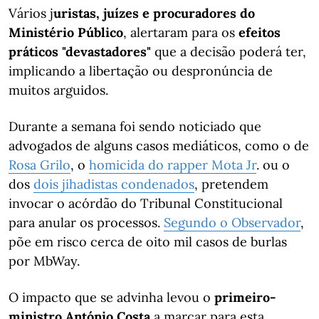
Vários j
uristas, juízes e procuradores do
Ministério Público
, alertaram para os
efeitos
práticos "devastadores"
que a decisão poderá ter,
implicando a libertação ou despronúncia de
muitos arguidos.
Durante a semana foi sendo noticiado que
advogados de alguns casos mediáticos, como o de
Rosa Grilo
, o
homicida do rapper Mota Jr
. ou o
dos
dois jihadistas condenados
, pretendem
invocar o acórdão do Tribunal Constitucional
para anular os processos.
Segundo o Observador
,
põe em risco cerca de oito mil casos de burlas
por MbWay.
O impacto que se advinha levou o
primeiro-
ministro
António Costa
a marcar para esta