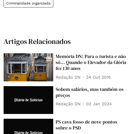
Criminalidade organizada
Artigos Relacionados
Memória DN: Para o turista e não
só... Quando o Elevador da Glória
fez 130 anos
Redação DN
24 Out 2015
Sobem salários, mas também os
preços
Redação DN
02 Jan 2024
PS cava fosso de nove pontos
sobre o PSD