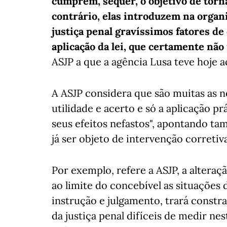
cumprem, sequer, o objetivo de torna
contrário, elas introduzem na organ
justiça penal gravíssimos fatores de
aplicação da lei, que certamente não
ASJP a que a agência Lusa teve hoje a
A ASJP considera que são muitas as 
utilidade e acerto e só a aplicação pr
seus efeitos nefastos", apontando t
já ser objeto de intervenção corretiva
Por exemplo, refere a ASJP, a alteraç
ao limite do concebível as situações
instrução e julgamento, trará const
da justiça penal difíceis de medir n