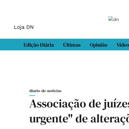
Loja DN
Edição Diária
Últimas
Opinião
Víde
diario-de-noticias
Associação de juíze
urgente" de altera