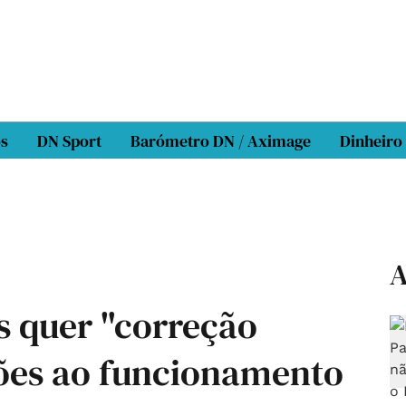
os
DN Sport
Barómetro DN / Aximage
Dinheiro
A
s quer "correção
ções ao funcionamento