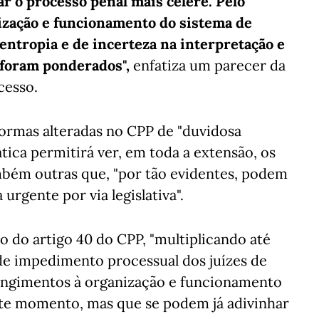
r o processo penal mais célere. Pelo
ização e funcionamento do sistema de
 entropia e de incerteza na interpretação e
 foram ponderados",
enfatiza um parecer da
cesso.
normas alteradas no CPP de "duvidosa
ática permitirá ver, em toda a extensão, os
ambém outras que, "por tão evidentes, podem
 urgente por via legislativa".
ão do artigo 40 do CPP, "multiplicando até
 de impedimento processual dos juízes de
rangimentos à organização e funcionamento
este momento, mas que se podem já adivinhar