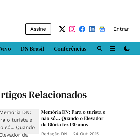
Assine
Entrar
 Vivo
DN Brasil
Conferências
DN LAB
Class
rtigos Relacionados
Memória DN: Para o turista e
não só... Quando o Elevador
da Glória fez 130 anos
Redação DN
24 Out 2015