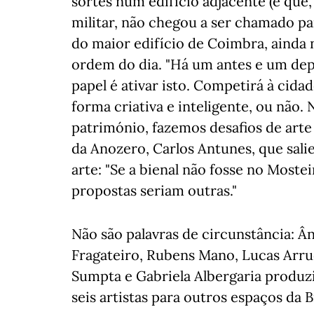
sortes num edifício adjacente (e que
militar, não chegou a ser chamado par
do maior edifício de Coimbra, ainda 
ordem do dia. "Há um antes e um depo
papel é ativar isto. Competirá à cidad
forma criativa e inteligente, ou não.
património, fazemos desafios de art
da Anozero, Carlos Antunes, que sali
arte: "Se a bienal não fosse no Moste
propostas seriam outras."
Não são palavras de circunstância: Â
Fragateiro, Rubens Mano, Lucas Arru
Sumpta e Gabriela Albergaria produzi
seis artistas para outros espaços da B