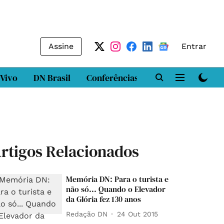
Assine
Entrar
 Vivo
DN Brasil
Conferências
DN LAB
Class
rtigos Relacionados
Memória DN: Para o turista e
não só... Quando o Elevador
da Glória fez 130 anos
Redação DN
24 Out 2015