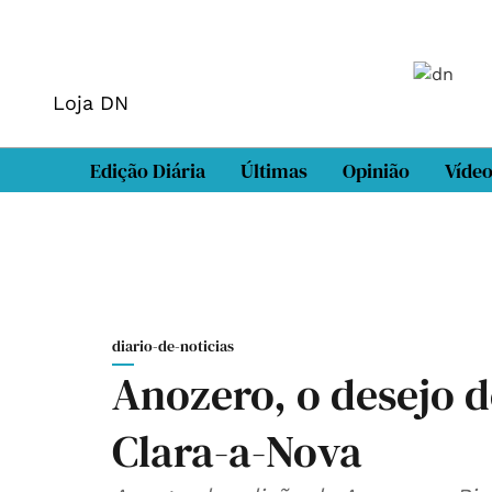
Loja DN
Edição Diária
Últimas
Opinião
Víde
diario-de-noticias
Anozero, o desejo d
Clara-a-Nova