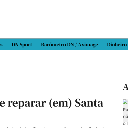
os
DN Sport
Barómetro DN / Aximage
Dinheiro
A
e reparar (em) Santa