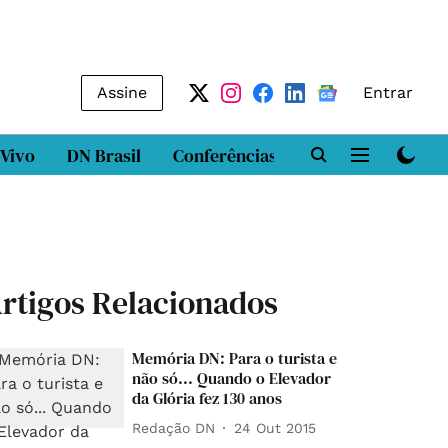
Assine
Entrar
 Vivo
DN Brasil
Conferências
DN LAB
Class
rtigos Relacionados
Memória DN: Para o turista e
não só... Quando o Elevador
da Glória fez 130 anos
Redação DN
24 Out 2015