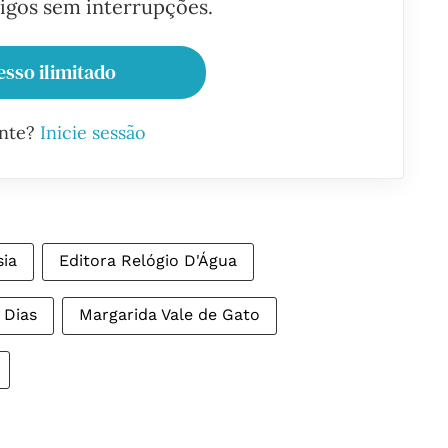
tigos sem interrupções.
esso ilimitado
ante?
Inicie sessão
sia
Editora Relógio D'Água
 Dias
Margarida Vale de Gato