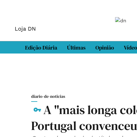
Loja DN
Edição Diária
Últimas
Opinião
Víde
diario-de-noticias
A "mais longa co
Portugal convenceu