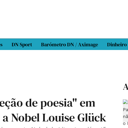
os
DN Sport
Barómetro DN / Aximage
Dinheiro
A
leção de poesia" em
 a Nobel Louise Glück