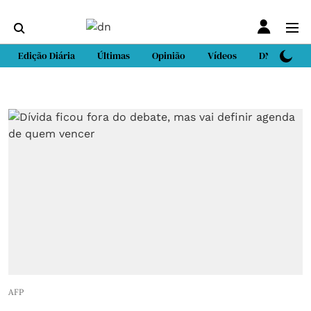
Edição Diária
Últimas
Opinião
Vídeos
DN Sport
AFP