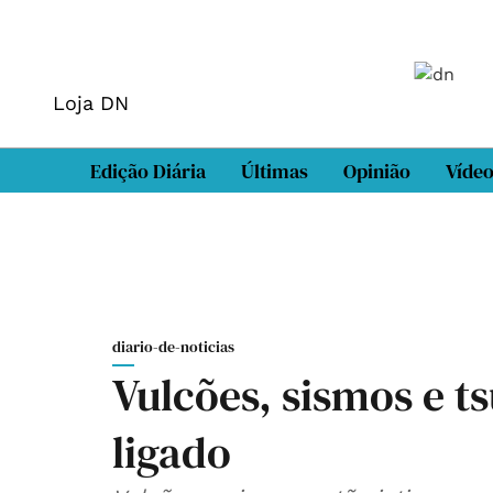
Loja DN
Edição Diária
Últimas
Opinião
Víde
diario-de-noticias
Vulcões, sismos e t
ligado