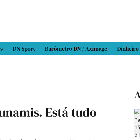
os
DN Sport
Barómetro DN / Aximage
Dinheiro
A
sunamis. Está tudo