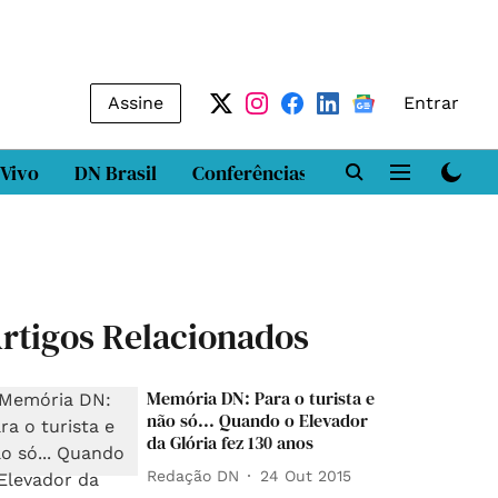
Assine
Entrar
 Vivo
DN Brasil
Conferências
DN LAB
Class
rtigos Relacionados
Memória DN: Para o turista e
não só... Quando o Elevador
da Glória fez 130 anos
Redação DN
24 Out 2015