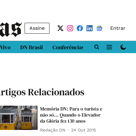
Assine
Entrar
 Vivo
DN Brasil
Conferências
DN LAB
Class
rtigos Relacionados
Memória DN: Para o turista e
não só... Quando o Elevador
da Glória fez 130 anos
Redação DN
24 Out 2015