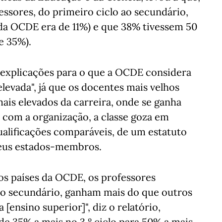
essores, do primeiro ciclo ao secundário,
da OCDE era de 11%) e que 38% tivessem 50
e 35%).
 explicações para o que a OCDE considera
elevada", já que os docentes mais velhos
ais elevados da carreira, onde se ganha
 com a organização, a classe goza em
ualificações comparáveis, de um estatuto
seus estados-membros.
os países da OCDE, os professores
no secundário, ganham mais do que outros
[ensino superior]", diz o relatório,
de 35% a mais no 3.º ciclo para 50% a mais