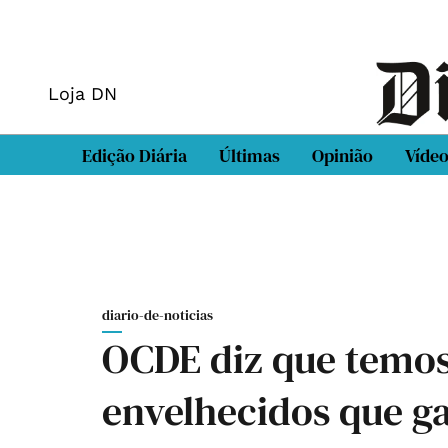
Loja DN
Edição Diária
Últimas
Opinião
Víde
diario-de-noticias
OCDE diz que temos
envelhecidos que 