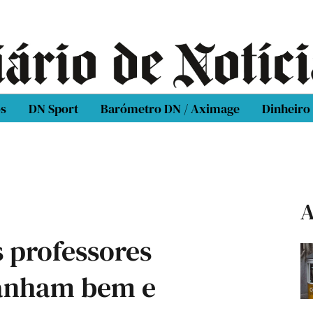
os
DN Sport
Barómetro DN / Aximage
Dinheiro
A
 professores
ganham bem e