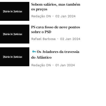
Sobem salários, mas também
os preços
Redação DN
02 Jan 2024
PS cava fosso de nove pontos
sobre o PSD
Rafael Barbosa
02 Jan 2024
Os Aviadores da travessia
do Atlântico
Redação DN
01 Jan 2024