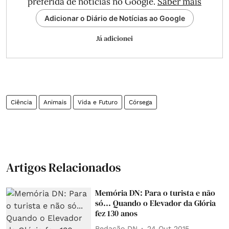
preferida de notícias no Google.
Saber mais
Adicionar o Diário de Notícias ao Google
Já adicionei
Ciência
Animais
Vida e Futuro
Córsega
Artigos Relacionados
Memória DN: Para o turista e não
só... Quando o Elevador da Glória
fez 130 anos
Redação DN
24 Out 2015