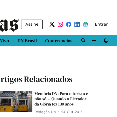
Assine
Entrar
 Vivo
DN Brasil
Conferências
DN LAB
Class
rtigos Relacionados
Memória DN: Para o turista e
não só... Quando o Elevador
da Glória fez 130 anos
Redação DN
24 Out 2015