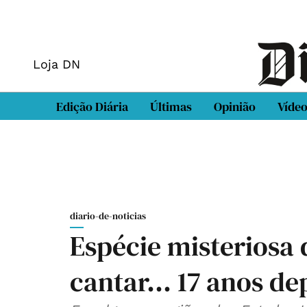
Loja DN
Edição Diária
Últimas
Opinião
Víde
diario-de-noticias
Espécie misteriosa 
cantar... 17 anos de