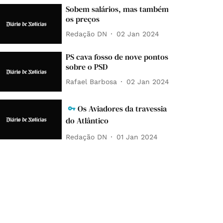
Sobem salários, mas também
os preços
Redação DN
02 Jan 2024
PS cava fosso de nove pontos
sobre o PSD
Rafael Barbosa
02 Jan 2024
Os Aviadores da travessia
do Atlântico
Redação DN
01 Jan 2024