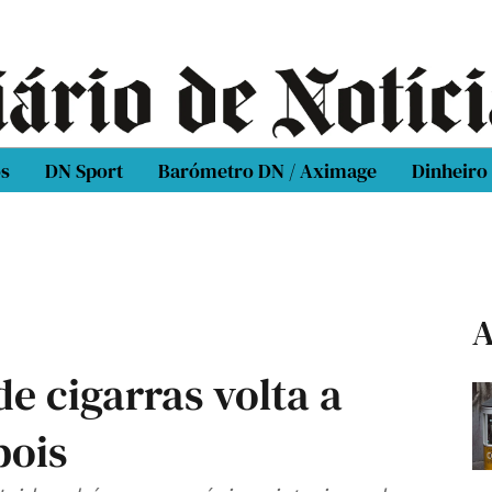
os
DN Sport
Barómetro DN / Aximage
Dinheiro
A
de cigarras volta a
pois