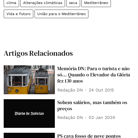
clima
Alterações climáticas
seca
Mediterrâneo
Vida e Futuro
União para o Mediterrâneo
Artigos Relacionados
Memória DN: Para o turista e não
só... Quando o Elevador da Glória
fez 130 anos
Redação DN
24 Out 2015
Sobem salários, mas também os
preços
Redação DN
02 Jan 2024
PS cava fosso de nove pontos