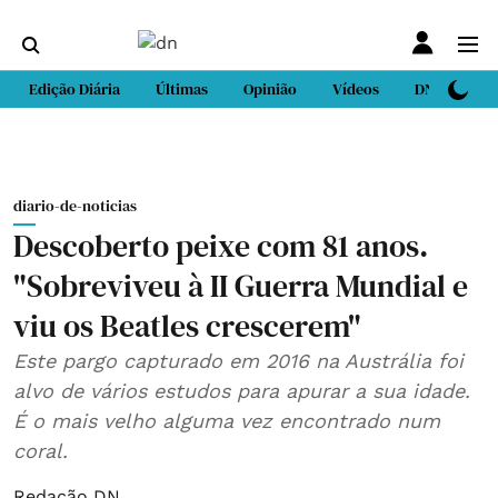
Edição Diária
Últimas
Opinião
Vídeos
DN Sport
diario-de-noticias
Descoberto peixe com 81 anos.
"Sobreviveu à II Guerra Mundial e
viu os Beatles crescerem"
Este pargo capturado em 2016 na Austrália foi
alvo de vários estudos para apurar a sua idade.
É o mais velho alguma vez encontrado num
coral.
Redação DN