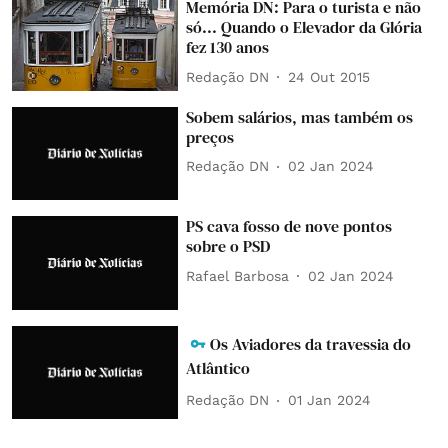
Memória DN: Para o turista e não
só... Quando o Elevador da Glória
fez 130 anos
Redação DN
24 Out 2015
Sobem salários, mas também os
preços
Redação DN
02 Jan 2024
PS cava fosso de nove pontos
sobre o PSD
Rafael Barbosa
02 Jan 2024
Os Aviadores da travessia do
Atlântico
Redação DN
01 Jan 2024