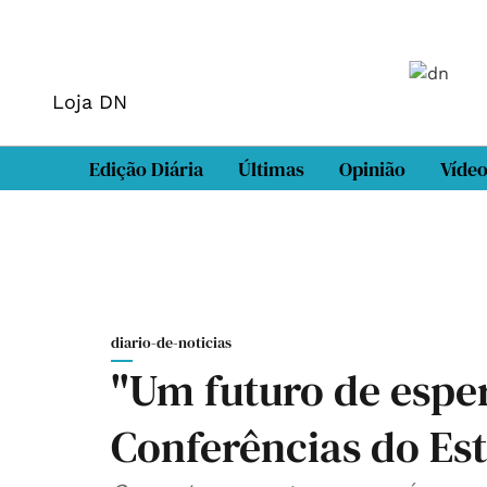
Loja DN
Edição Diária
Últimas
Opinião
Víde
diario-de-noticias
"Um futuro de espe
Conferências do Est