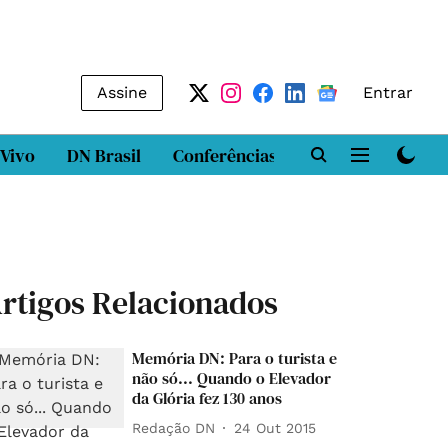
Assine
Entrar
 Vivo
DN Brasil
Conferências
DN LAB
Class
rtigos Relacionados
Memória DN: Para o turista e
não só... Quando o Elevador
da Glória fez 130 anos
Redação DN
24 Out 2015