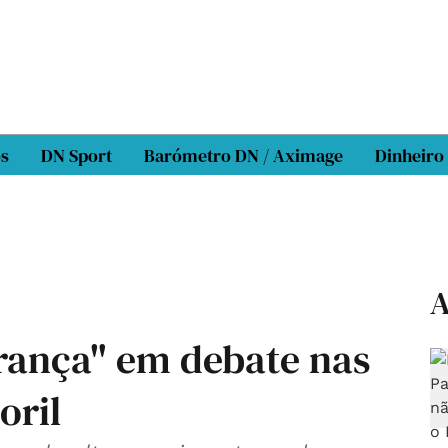
os
DN Sport
Barómetro DN / Aximage
Dinheiro
A
rança" em debate nas
oril