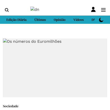
Edição Diária
Últimas
Opinião
Vídeos
DN Sport
Sociedade