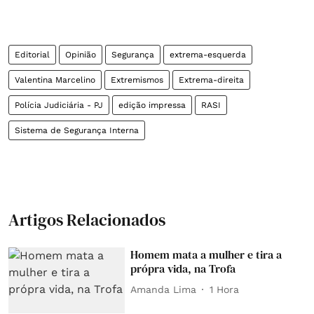
Editorial
Opinião
Segurança
extrema-esquerda
Valentina Marcelino
Extremismos
Extrema-direita
Polícia Judiciária - PJ
edição impressa
RASI
Sistema de Segurança Interna
Artigos Relacionados
Homem mata a mulher e tira a
própra vida, na Trofa
Amanda Lima
1 Hora