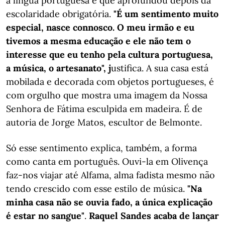
a língua portuguesa e que aprofundou depois da
escolaridade obrigatória.
"É um sentimento muito
especial, nasce connosco. O meu irmão e eu
tivemos a mesma educação e ele não tem o
interesse que eu tenho pela cultura portuguesa,
a música, o artesanato", j
ustifica. A sua casa está
mobilada e decorada com objetos portugueses, é
com orgulho que mostra uma imagem da Nossa
Senhora de Fátima esculpida em madeira. É de
autoria de Jorge Matos, escultor de Belmonte.
Só esse sentimento explica, também, a forma
como canta em português. Ouvi-la em Olivença
faz-nos viajar até Alfama, alma fadista mesmo não
tendo crescido com esse estilo de música.
"Na
minha casa não se ouvia fado, a única explicação
é estar no sangue"
.
Raquel Sandes acaba de lançar