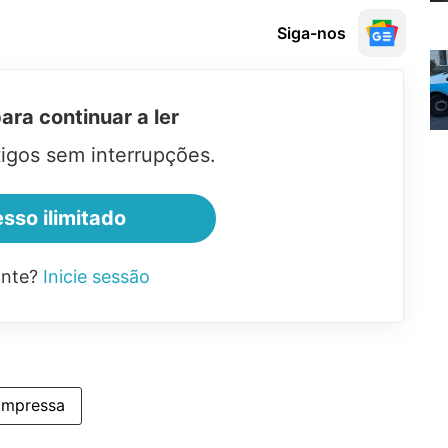
Siga-nos
ra continuar a ler
tigos sem interrupções.
sso ilimitado
ante?
Inicie sessão
impressa