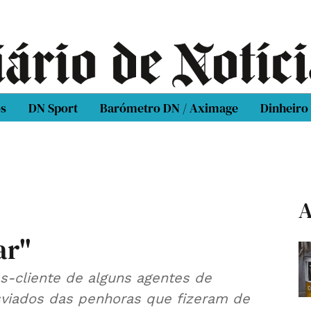
os
DN Sport
Barómetro DN / Aximage
Dinheiro
A
ar"
s-cliente de alguns agentes de
sviados das penhoras que fizeram de