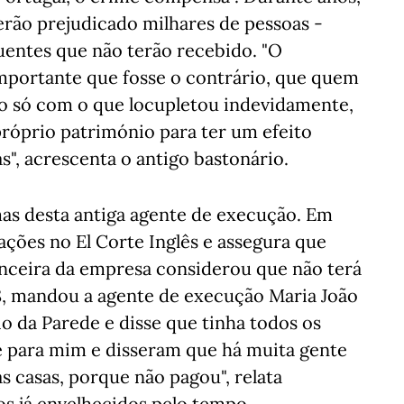
erão prejudicado milhares de pessoas -
entes que não terão recebido. "O
importante que fosse o contrário, que quem
o só com o que locupletou indevidamente,
óprio património para ter um efeito
as", acrescenta o antigo bastonário.
mas desta antiga agente de execução. Em
ções no El Corte Inglês e assegura que
anceira da empresa considerou que não terá
8, mandou a agente de execução Maria João
io da Parede e disse que tinha todos os
e para mim e disseram que há muita gente
s casas, porque não pagou", relata
os já envelhecidos pelo tempo.