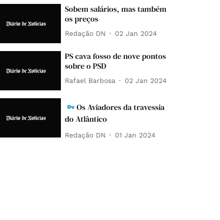
Sobem salários, mas também
os preços
Redação DN
02 Jan 2024
PS cava fosso de nove pontos
sobre o PSD
Rafael Barbosa
02 Jan 2024
Os Aviadores da travessia
do Atlântico
Redação DN
01 Jan 2024