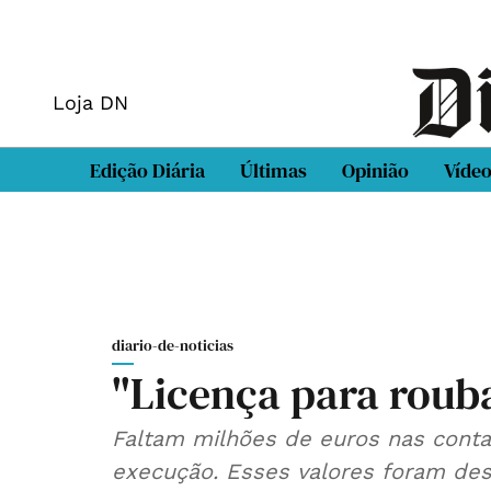
Loja DN
Edição Diária
Últimas
Opinião
Víde
diario-de-noticias
"Licença para roub
Faltam milhões de euros nas conta
execução. Esses valores foram de