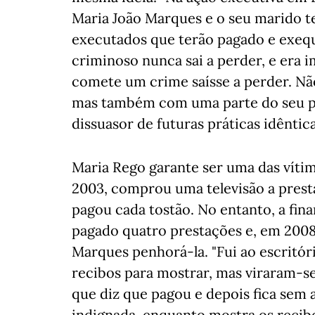
Maria João Marques e o seu marido t
executados que terão pagado e exequ
criminoso nunca sai a perder, e era 
comete um crime saísse a perder. Nã
mas também com uma parte do seu pr
dissuasor de futuras práticas idêntic
Maria Rego garante ser uma das víti
2003, comprou uma televisão a presta
pagou cada tostão. No entanto, a fin
pagado quatro prestações e, em 200
Marques penhorá-la. "Fui ao escritór
recibos para mostrar, mas viraram-s
que diz que pagou e depois fica sem a
indignada, enquanto mostra os recib