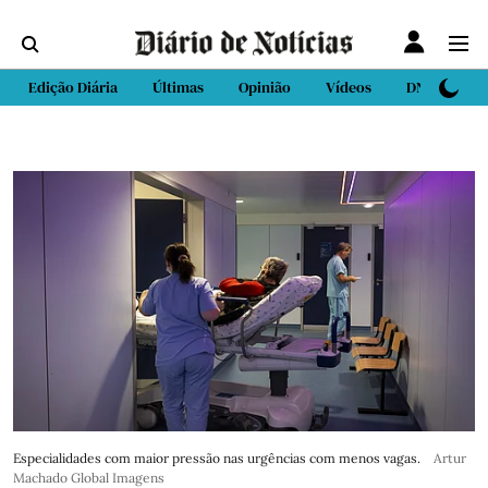
Edição Diária
Últimas
Opinião
Vídeos
DN Sport
Especialidades com maior pressão nas urgências com menos vagas.
Artur
Machado Global Imagens