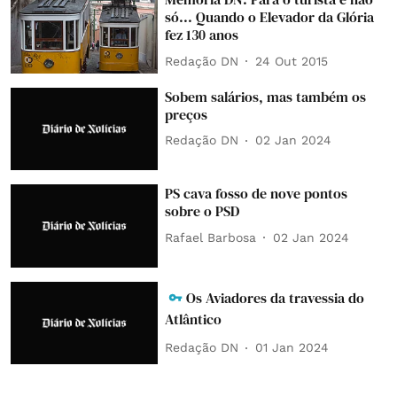
só... Quando o Elevador da Glória
fez 130 anos
Redação DN
24 Out 2015
Sobem salários, mas também os
preços
Redação DN
02 Jan 2024
PS cava fosso de nove pontos
sobre o PSD
Rafael Barbosa
02 Jan 2024
Os Aviadores da travessia do
Atlântico
Redação DN
01 Jan 2024