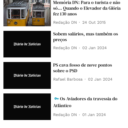
Memória DN: Para o turista e não
só... Quando o Elevador da Glória
fez 130 anos
Redação DN
24 Out 2015
Sobem salários, mas também os
preços
Redação DN
02 Jan 2024
PS cava fosso de nove pontos
sobre o PSD
Rafael Barbosa
02 Jan 2024
Os Aviadores da travessia do
Atlântico
Redação DN
01 Jan 2024