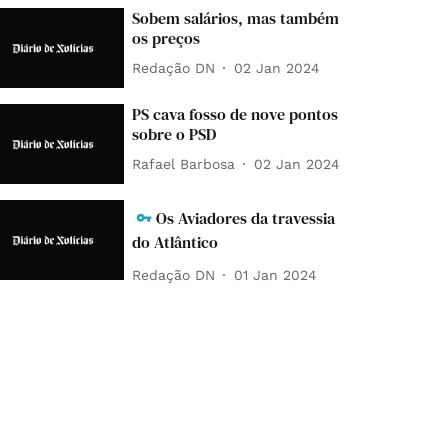
Sobem salários, mas também
os preços
Redação DN
02 Jan 2024
PS cava fosso de nove pontos
sobre o PSD
Rafael Barbosa
02 Jan 2024
Os Aviadores da travessia
do Atlântico
Redação DN
01 Jan 2024