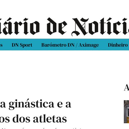
os
DN Sport
Barómetro DN / Aximage
Dinheiro
A
 a ginástica e a
os dos atletas