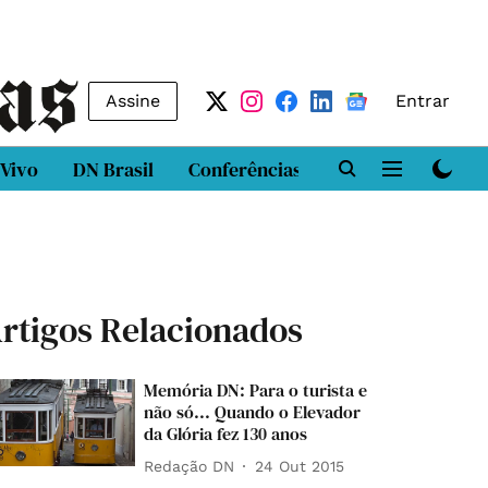
Assine
Entrar
 Vivo
DN Brasil
Conferências
DN LAB
Class
rtigos Relacionados
Memória DN: Para o turista e
não só... Quando o Elevador
da Glória fez 130 anos
Redação DN
24 Out 2015