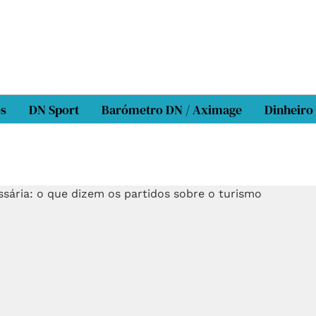
os
DN Sport
Barómetro DN / Aximage
Dinheiro