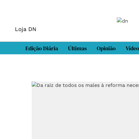
Loja DN
Edição Diária
Últimas
Opinião
Víde