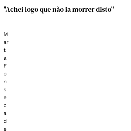
"Achei logo que não ia morrer disto"
M
ar
t
a
F
o
n
s
e
c
a
d
e