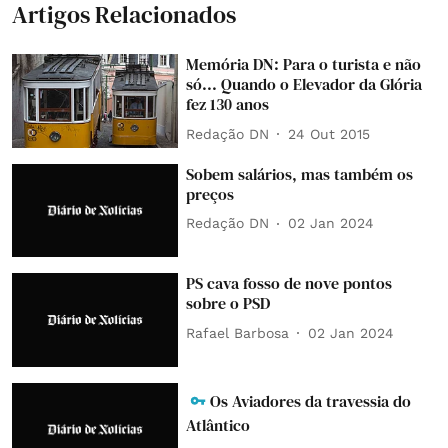
Artigos Relacionados
Memória DN: Para o turista e não
só... Quando o Elevador da Glória
fez 130 anos
Redação DN
24 Out 2015
Sobem salários, mas também os
preços
Redação DN
02 Jan 2024
PS cava fosso de nove pontos
sobre o PSD
Rafael Barbosa
02 Jan 2024
Os Aviadores da travessia do
Atlântico