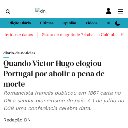
Edição Diária
Últimas
Opinião
Vídeos
DN Sport
eridos e danos
Sismo de magnitude 7,4 abala a Colômbia. Há relat
diario-de-noticias
Quando Victor Hugo elogiou
Portugal por abolir a pena de
morte
Romancista francês publicou em 1867 carta no
DN a saudar pioneirismo do país. A 1 de julho no
CCB uma conferência celebra data.
Redação DN