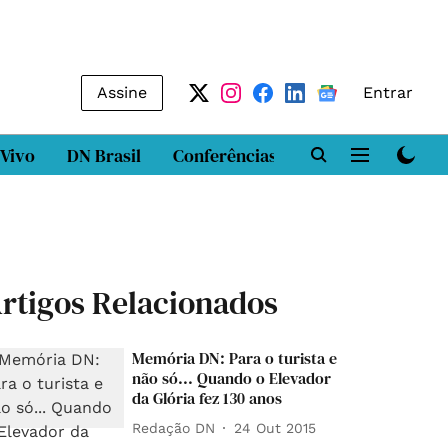
Assine
Entrar
 Vivo
DN Brasil
Conferências
DN LAB
Class
rtigos Relacionados
Memória DN: Para o turista e
não só... Quando o Elevador
da Glória fez 130 anos
Redação DN
24 Out 2015