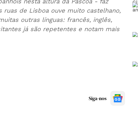
anhóis nesta altura da Páscoa - faz
s ruas de Lisboa ouve muito castelhano,
itas outras línguas: francês, inglês,
isitantes já são repetentes e notam mais
Siga-nos