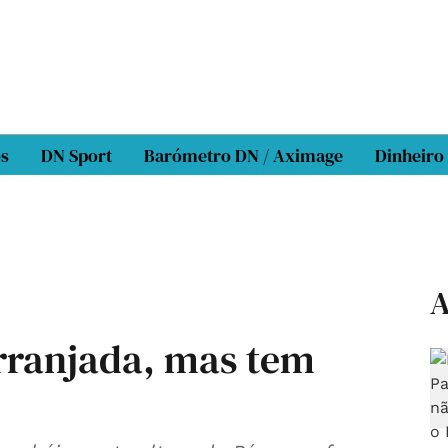
os
DN Sport
Barómetro DN / Aximage
Dinheiro
A
arranjada, mas tem