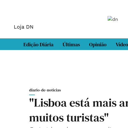
Loja DN
Edição Diária
Últimas
Opinião
Víde
diario-de-noticias
"Lisboa está mais 
muitos turistas"