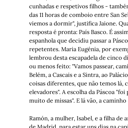
cunhadas e respetivos filhos - també
das 11 horas de comboio entre San S
viemos a dormir", justifica Jaione. Q
resposta é pronta: País Basco. É assim
espanhola que decidiu passar a Pásco
repetentes. Maria Eugénia, por exempl
lembrou desta escapadela de cinco di
ou menos feito: "Vamos passear, cami
Belém, a Cascais e a Sintra, ao Palácio
coisas diferentes, que não temos lá, 
elevadores". A escolha da Páscoa "foi
muito de missas". E lá vão, a caminho
Ramón, a mulher, Isabel, e a filha de
de Madrid, para estar uns dias na ca