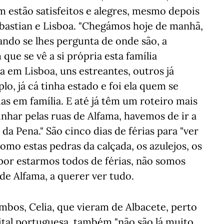
m estão satisfeitos e alegres, mesmo depois
ebastian e Lisboa. "Chegámos hoje de manhã,
uando se lhes pergunta de onde são, a
 que se vê a si própria esta família
a em Lisboa, uns estreantes, outros já
o, já cá tinha estado e foi ela quem se
as em família. E até já têm um roteiro mais
nhar pelas ruas de Alfama, havemos de ir a
 da Pena." São cinco dias de férias para "ver
como estas pedras da calçada, os azulejos, os
 por estarmos todos de férias, não somos
 de Alfama, a querer ver tudo.
 ambos, Celia, que vieram de Albacete, perto
pital portuguesa, também "não são lá muito