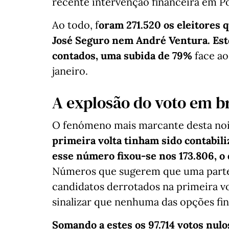
recente intervenção financeira em Po
Ao todo, f
oram 271.520 os eleitores
José Seguro nem André Ventura. Est
contados, uma subida de 79%
face ao
janeiro.
A explosão do voto em b
O fenómeno mais marcante desta noit
primeira volta tinham sido contabil
esse número fixou-se nos 173.806, o q
Números que sugerem que uma parte 
candidatos derrotados na primeira vo
sinalizar que nenhuma das opções fina
Somando a estes os 97.714 votos nulo