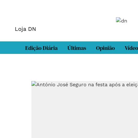
Loja DN
Edição Diária
Últimas
Opinião
Víde