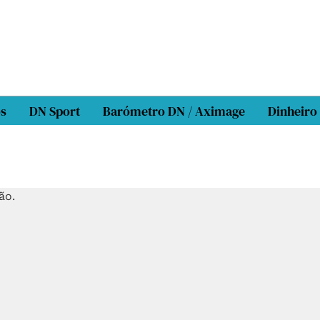
os
DN Sport
Barómetro DN / Aximage
Dinheiro