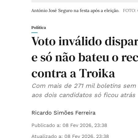
António José Seguro na festa após a eleição.
FOTO: 
Política
Voto inválido dispa
e só não bateu o re
contra a Troika
Com mais de 271 mil boletins sem e
aos dois candidatos só ficou atrás
Ricardo Simões Ferreira
Publicado a
:
08 Fev 2026, 23:38
Atualizado a
:
08 Fev 2026, 23:38