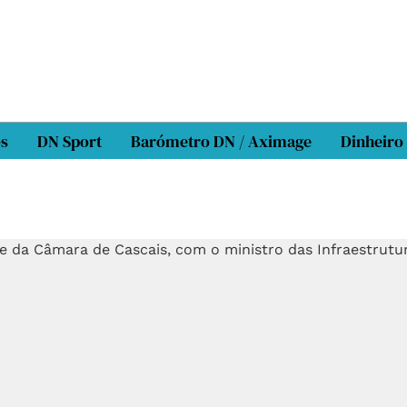
os
DN Sport
Barómetro DN / Aximage
Dinheiro