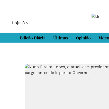
Loja DN
Edição Diária
Últimas
Opinião
Víde