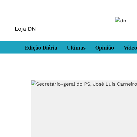
Loja DN
Edição Diária
Últimas
Opinião
Víde