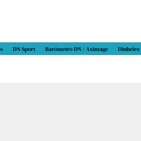
os
DN Sport
Barómetro DN / Aximage
Dinheiro