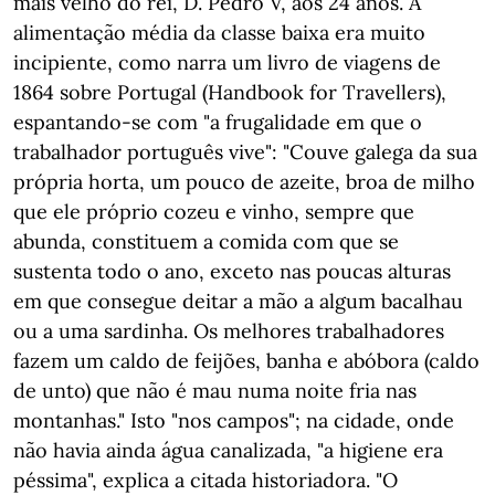
mais velho do rei, D. Pedro V, aos 24 anos. A
alimentação média da classe baixa era muito
incipiente, como narra um livro de viagens de
1864 sobre Portugal (Handbook for Travellers),
espantando-se com "a frugalidade em que o
trabalhador português vive": "Couve galega da sua
própria horta, um pouco de azeite, broa de milho
que ele próprio cozeu e vinho, sempre que
abunda, constituem a comida com que se
sustenta todo o ano, exceto nas poucas alturas
em que consegue deitar a mão a algum bacalhau
ou a uma sardinha. Os melhores trabalhadores
fazem um caldo de feijões, banha e abóbora (caldo
de unto) que não é mau numa noite fria nas
montanhas." Isto "nos campos"; na cidade, onde
não havia ainda água canalizada, "a higiene era
péssima", explica a citada historiadora. "O