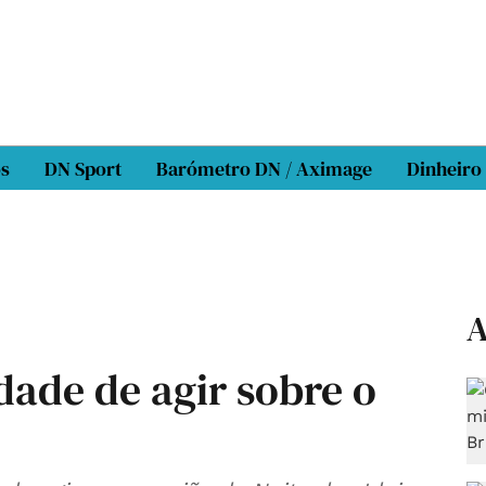
os
DN Sport
Barómetro DN / Aximage
Dinheiro
A
dade de agir sobre o