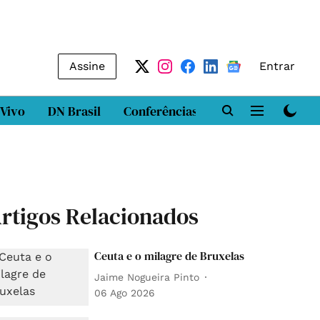
Assine
Entrar
 Vivo
DN Brasil
Conferências
DN LAB
Class
rtigos Relacionados
Ceuta e o milagre de Bruxelas
Jaime Nogueira Pinto
06 Ago 2026