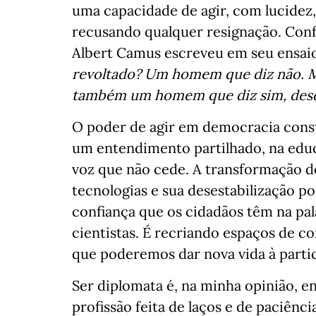
uma capacidade de agir, com lucidez
recusando qualquer resignação. Conf
Albert Camus escreveu em seu ensa
revoltado? Um homem que diz não. Mas
também um homem que diz sim, desd
O poder de agir em democracia constr
um entendimento partilhado, na educ
voz que não cede. A transformação do
tecnologias e sua desestabilização p
confiança que os cidadãos têm na pala
cientistas. É recriando espaços de c
que poderemos dar nova vida à parti
Ser diplomata é, na minha opinião, e
profissão feita de laços e de paciênc