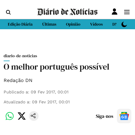
Edição Diária
Últimas
Opinião
Vídeos
DN Sport
diario-de-noticias
O melhor português possível
Redação DN
Publicado a
:
09 Fev 2017, 00:01
Atualizado a
:
09 Fev 2017, 00:01
Siga-nos