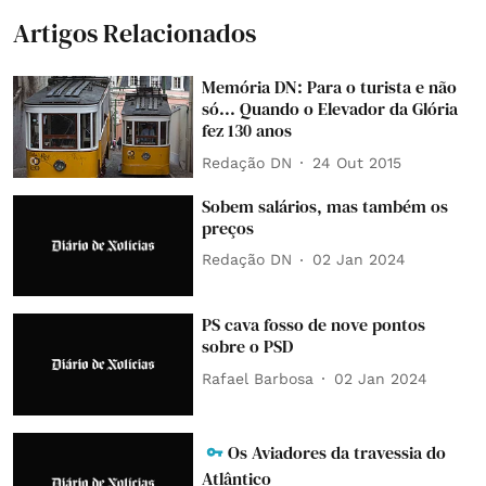
Artigos Relacionados
Memória DN: Para o turista e não
só... Quando o Elevador da Glória
fez 130 anos
Redação DN
24 Out 2015
Sobem salários, mas também os
preços
Redação DN
02 Jan 2024
PS cava fosso de nove pontos
sobre o PSD
Rafael Barbosa
02 Jan 2024
Os Aviadores da travessia do
Atlântico