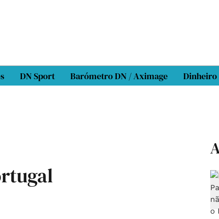
os
DN Sport
Barómetro DN / Aximage
Dinheiro
A
rtugal