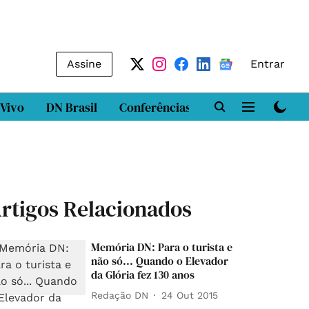
Assine
Entrar
 Vivo
DN Brasil
Conferências
DN LAB
Class
rtigos Relacionados
Memória DN: Para o turista e
não só... Quando o Elevador
da Glória fez 130 anos
Redação DN
24 Out 2015