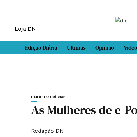
Loja DN
Edição Diária
Últimas
Opinião
Víde
diario-de-noticias
As Mulheres de e-Po
Redação DN