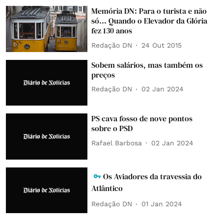
Memória DN: Para o turista e não
só... Quando o Elevador da Glória
fez 130 anos
Redação DN
24 Out 2015
Sobem salários, mas também os
preços
Redação DN
02 Jan 2024
PS cava fosso de nove pontos
sobre o PSD
Rafael Barbosa
02 Jan 2024
Os Aviadores da travessia do
Atlântico
Redação DN
01 Jan 2024