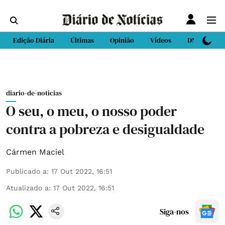
Edição Diária
Últimas
Opinião
Vídeos
DN Sport
diario-de-noticias
O seu, o meu, o nosso poder
contra a pobreza e desigualdade
Cármen Maciel
Publicado a
:
17 Out 2022, 16:51
Atualizado a
:
17 Out 2022, 16:51
Siga-nos