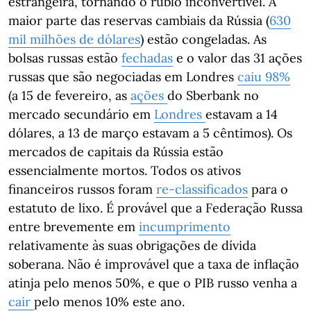
estrangeira, tornando o rublo inconvertível. A
maior parte das reservas cambiais da Rússia (
630
mil milhões de dólares
) estão congeladas. As
bolsas russas estão
fechadas
e o valor das 31 ações
russas que são negociadas em Londres
caiu 98%
(a 15 de fevereiro, as
ações
do Sberbank no
mercado secundário em
Londres
estavam a 14
dólares, a 13 de março estavam a 5 cêntimos). Os
mercados de capitais da Rússia estão
essencialmente mortos. Todos os ativos
financeiros russos foram
re-classificados
para o
estatuto de lixo. É provável que a Federação Russa
entre brevemente em
incumprimento
relativamente às suas obrigações de dívida
soberana. Não é improvável que a taxa de inflação
atinja pelo menos 50%, e que o PIB russo venha a
cair
pelo menos 10% este ano.