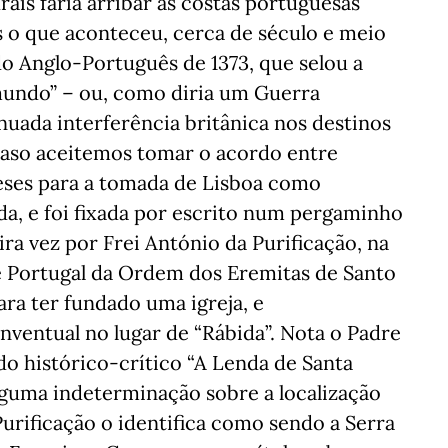
rais faria arribar às costas portuguesas
 o que aconteceu, cerca de século e meio
do Anglo-Português de 1373, que selou a
 mundo” – ou, como diria um Guerra
nuada interferência britânica nos destinos
(caso aceitemos tomar o acordo entre
eses para a tomada de Lisboa como
nda, e foi fixada por escrito num pergaminho
ira vez por Frei António da Purificação, na
e Portugal da Ordem dos Eremitas de Santo
ara ter fundado uma igreja, e
entual no lugar de “Rábida”. Nota o Padre
o histórico-crítico “A Lenda de Santa
alguma indeterminação sobre a localização
 Purificação o identifica como sendo a Serra