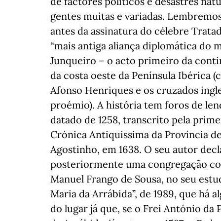
de factores políticos e desastres natu
gentes muitas e variadas. Lembremos
antes da assinatura do célebre Trata
“mais antiga aliança diplomática do
Junqueiro – o acto primeiro da conti
da costa oeste da Península Ibérica 
Afonso Henriques e os cruzados ingl
proémio). A história tem foros de le
datado de 1258, transcrito pela prime
Crónica Antiquíssima da Província d
Agostinho, em 1638. O seu autor decl
posteriormente uma congregação conv
Manuel Frango de Sousa, no seu estud
Maria da Arrábida”, de 1989, que há 
do lugar já que, se o Frei António da