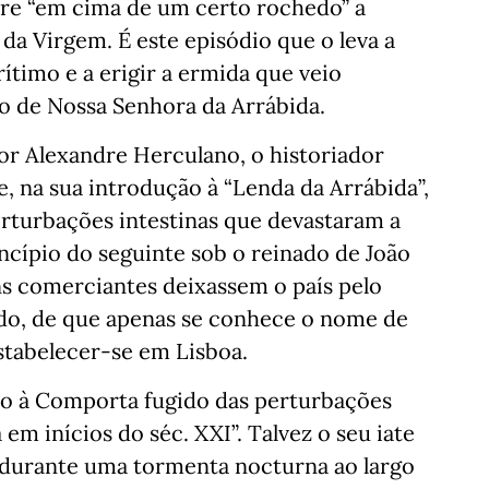
e “em cima de um certo rochedo” a
a Virgem. É este episódio que o leva a
timo e a erigir a ermida que veio
o de Nossa Senhora da Arrábida.
or Alexandre Herculano, o historiador
, na sua introdução à “Lenda da Arrábida”,
erturbações intestinas que devastaram a
rincípio do seguinte sob o reinado de João
ns comerciantes deixassem o país pelo
ndo, de que apenas se conhece o nome de
stabelecer-se em Lisboa.
do à Comporta fugido das perturbações
em inícios do séc. XXI”. Talvez o seu iate
o durante uma tormenta nocturna ao largo