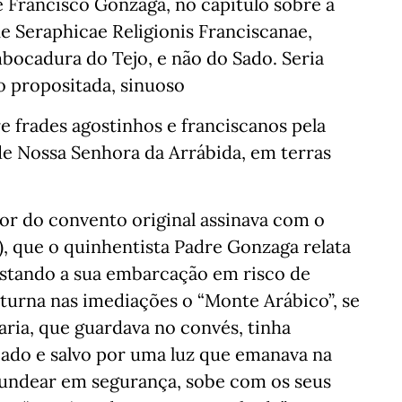
re Francisco Gonzaga, no capítulo sobre a
ne Seraphicae Religionis Franciscanae,
mbocadura do Tejo, e não do Sado. Seria
o propositada, sinuoso
e frades agostinhos e franciscanos pela
e Nossa Senhora da Arrábida, em terras
or do convento original assinava com o
, que o quinhentista Padre Gonzaga relata
estando a sua embarcação em risco de
urna nas imediações o “Monte Arábico”, se
ia, que guardava no convés, tinha
ado e salvo por uma luz que emanava na
fundear em segurança, sobe com os seus