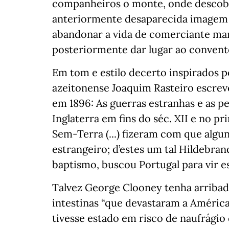
companheiros o monte, onde descobr
anteriormente desaparecida imagem d
abandonar a vida de comerciante marí
posteriormente dar lugar ao convent
Em tom e estilo decerto inspirados p
azeitonense Joaquim Rasteiro escreve
em 1896: As guerras estranhas e as p
Inglaterra em fins do séc. XII e no p
Sem-Terra (...) fizeram com que algu
estrangeiro; d’estes um tal Hildebra
baptismo, buscou Portugal para vir e
Talvez George Clooney tenha arriba
intestinas “que devastaram a América 
tivesse estado em risco de naufrági