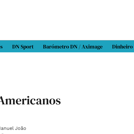
os
DN Sport
Barómetro DN / Aximage
Dinheiro
 Americanos