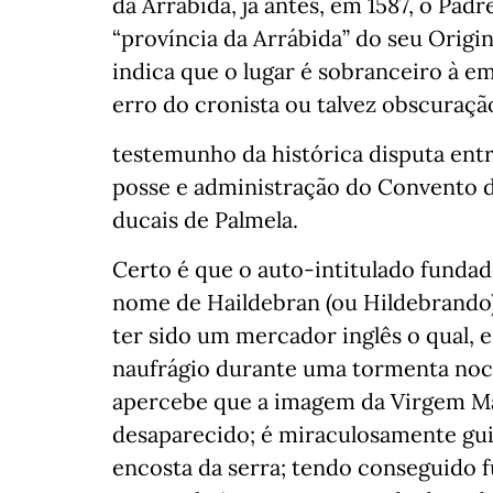
da Arrábida, já antes, em 1587, o Pad
“província da Arrábida” do seu Origi
indica que o lugar é sobranceiro à e
erro do cronista ou talvez obscuraçã
testemunho da histórica disputa entr
posse e administração do Convento d
ducais de Palmela.
Certo é que o auto-intitulado fundad
nome de Haildebran (ou Hildebrando)
ter sido um mercador inglês o qual, 
naufrágio durante uma tormenta noct
apercebe que a imagem da Virgem Mar
desaparecido; é miraculosamente gui
encosta da serra; tendo conseguido 