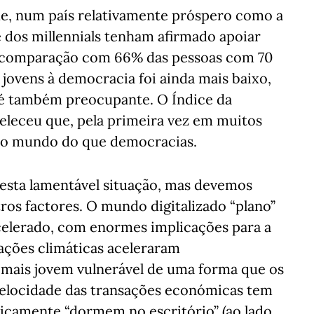
e, num país relativamente próspero como a
 dos millennials tenham afirmado apoiar
 comparação com 66% das pessoas com 70
 jovens à democracia foi ainda mais baixo,
 é também preocupante. O Índice da
leceu que, pela primeira vez em muitos
 no mundo do que democracias.
 esta lamentável situação, mas devemos
os factores. O mundo digitalizado “plano”
celerado, com enormes implicações para a
rações climáticas aceleraram
mais jovem vulnerável de uma forma que os
velocidade das transações económicas tem
ticamente “dormem no escritório” (ao lado