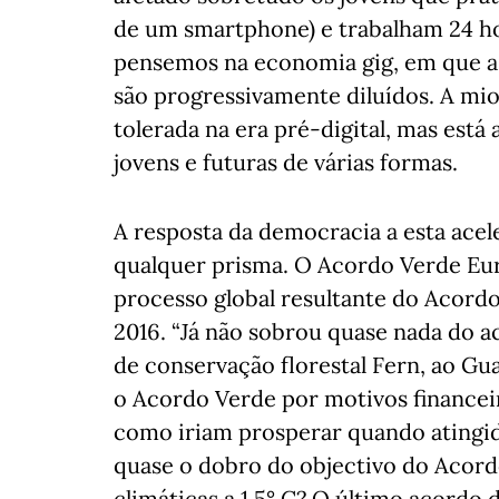
de um smartphone) e trabalham 24 hor
pensemos na economia gig, em que as
são progressivamente diluídos. A mi
tolerada na era pré-digital, mas está
jovens e futuras de várias formas.
A resposta da democracia a esta acel
qualquer prisma. O Acordo Verde Eur
processo global resultante do Acordo
2016. “Já não sobrou quase nada do ac
de conservação florestal Fern, ao G
o Acordo Verde por motivos financei
como iriam prosperar quando atingid
quase o dobro do objectivo do Acordo
climáticas a 1,5° C? O último acordo