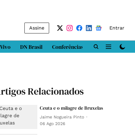
Assine
Entrar
 Vivo
DN Brasil
Conferências
DN LAB
Class
rtigos Relacionados
Ceuta e o milagre de Bruxelas
Jaime Nogueira Pinto
06 Ago 2026