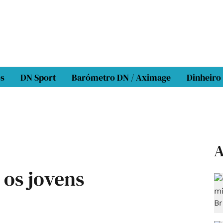
os
DN Sport
Barómetro DN / Aximage
Dinheiro
A
 os jovens