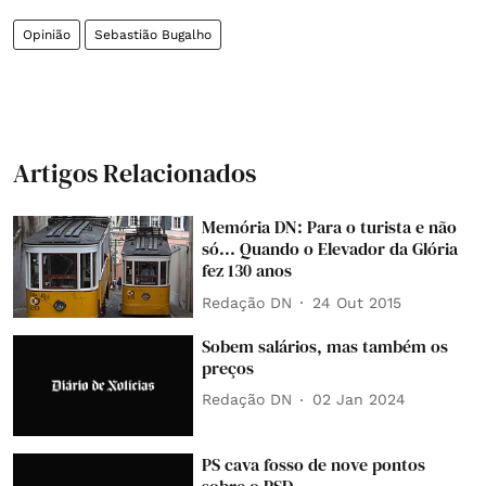
Opinião
Sebastião Bugalho
Artigos Relacionados
Memória DN: Para o turista e não
só... Quando o Elevador da Glória
fez 130 anos
Redação DN
24 Out 2015
Sobem salários, mas também os
preços
Redação DN
02 Jan 2024
PS cava fosso de nove pontos