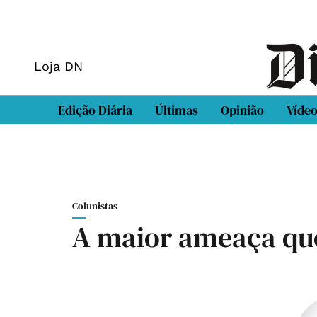
Loja DN
Edição Diária
Últimas
Opinião
Víde
Colunistas
A maior ameaça que