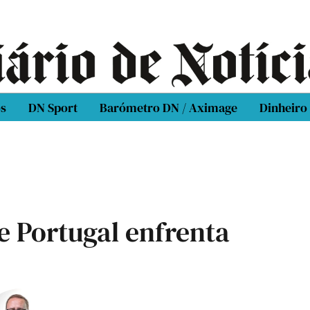
os
DN Sport
Barómetro DN / Aximage
Dinheiro
 Portugal enfrenta