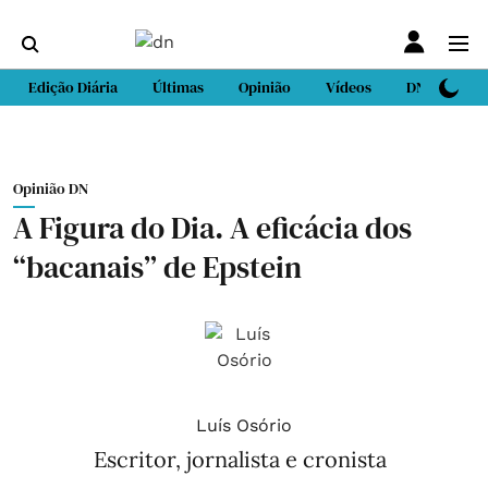
Edição Diária
Últimas
Opinião
Vídeos
DN Sport
Opinião DN
A Figura do Dia. A eficácia dos
“bacanais” de Epstein
Luís Osório
Escritor, jornalista e cronista