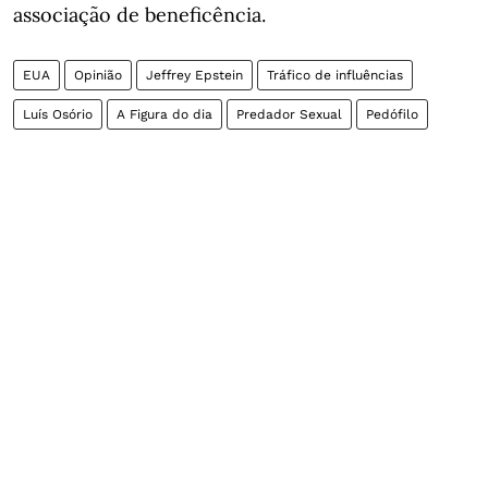
associação de beneficência.
EUA
Opinião
Jeffrey Epstein
Tráfico de influências
Luís Osório
A Figura do dia
Predador Sexual
Pedófilo