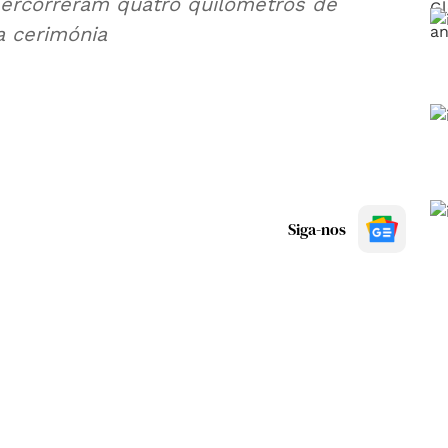
 percorreram quatro quilómetros de
a cerimónia
Siga-nos