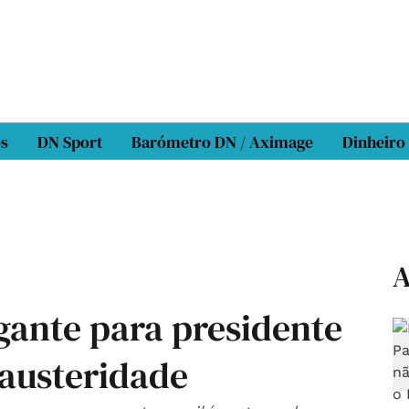
os
DN Sport
Barómetro DN / Aximage
Dinheiro
A
gante para presidente
 austeridade