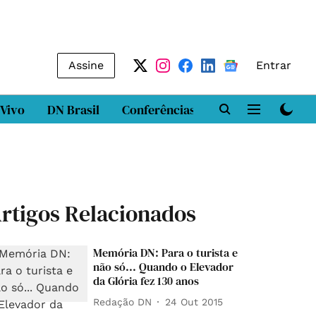
Assine
Entrar
 Vivo
DN Brasil
Conferências
DN LAB
Class
rtigos Relacionados
Memória DN: Para o turista e
não só... Quando o Elevador
da Glória fez 130 anos
Redação DN
24 Out 2015