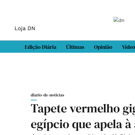
Loja DN
Edição Diária
Últimas
Opinião
Víde
diario-de-noticias
Tapete vermelho gi
egípcio que apela à