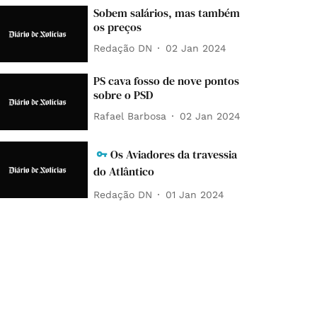
Sobem salários, mas também
os preços
Redação DN
02 Jan 2024
PS cava fosso de nove pontos
sobre o PSD
Rafael Barbosa
02 Jan 2024
Os Aviadores da travessia
do Atlântico
Redação DN
01 Jan 2024