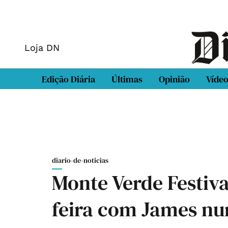
Loja DN
Edição Diária
Últimas
Opinião
Víde
diario-de-noticias
Monte Verde Festiva
feira com James n