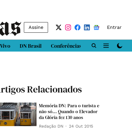
Assine
Entrar
 Vivo
DN Brasil
Conferências
DN LAB
Class
rtigos Relacionados
Memória DN: Para o turista e
não só... Quando o Elevador
da Glória fez 130 anos
Redação DN
24 Out 2015