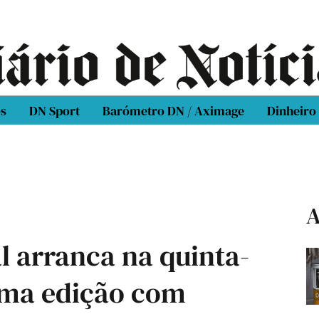
os
DN Sport
Barómetro DN / Aximage
Dinheiro
A
l arranca na quinta-
uma edição com