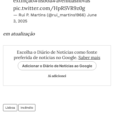
extinção
#lisboa
#avenidasnovas
pic.twitter.com/HpRSVR9z0g
— Rui P. Martins (@rui_martins1966)
June
3, 2025
em atualização
Escolha o Diário de Notícias como fonte
preferida de notícias no Google.
Saber mais
Adicionar o Diário de Notícias ao Google
Já adicionei
Lisboa
incêndio