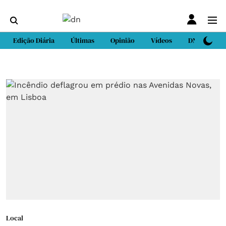
Edição Diária
Últimas
Opinião
Vídeos
DN Sport
Local