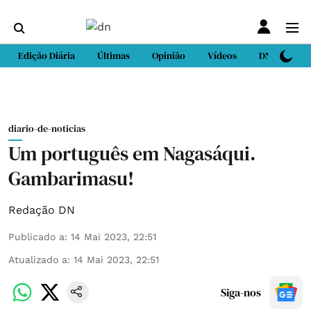
Edição Diária
Últimas
Opinião
Vídeos
DN Sport
diario-de-noticias
Um português em Nagasáqui.
Gambarimasu!
Redação DN
Publicado a
:
14 Mai 2023, 22:51
Atualizado a
:
14 Mai 2023, 22:51
Siga-nos